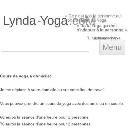
Lynda
-
Yoga
« Ce n’est pas la personne qui
.coM
doit s’adapter au Yoga,
mais le
Yoga
qui
doit
s’adapter à la personne
»
T. Krishnamacharya
A
Menu
c
p
Cours de yoga a domicile:
Je me déplace à votre domicile ou sur votre lieu de travail.
Vous pouvez prendre un cours de yoga avec des amis ou en couple.
60 euros la séance d’une heure pour 1 personne
70 euros la séance d’une heure pour 2 personnes